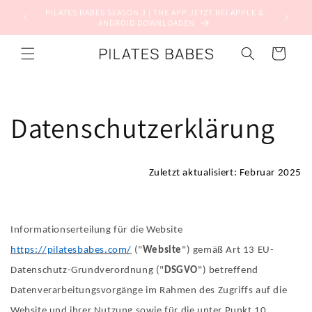
Direkt
PILATES BABES SEASON 3 | THE APP JETZT BEI APPLE &
zum
ANDROID DOWNLOADEN
Inhalt
Warenkorb
Datenschutzerklärung
Zuletzt aktualisiert: Februar 2025
Informationserteilung für die Website
https://pilatesbabes.com/
("
Website
") gemäß Art 13 EU-
Datenschutz-Grundverordnung ("
DSGVO
") betreffend
Datenverarbeitungsvorgänge im Rahmen des Zugriffs auf die
Website und ihrer Nutzung sowie für die unter Punkt 10